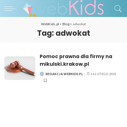
WebKids.pl
>
Blog
>
adwokat
Tag:
adwokat
Pomoc prawna dla firmy na
mikulski.krakow.pl
REDAKCJA WEBKIDS.PL
16 LUTEGO 2021
POSTED
BY