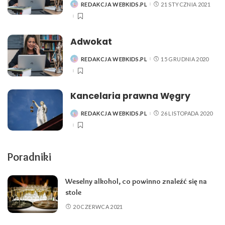
REDAKCJA WEBKIDS.PL
21 STYCZNIA 2021
POSTED
BY
Adwokat
REDAKCJA WEBKIDS.PL
15 GRUDNIA 2020
POSTED
BY
Kancelaria prawna Węgry
REDAKCJA WEBKIDS.PL
26 LISTOPADA 2020
POSTED
BY
Poradniki
Weselny alkohol, co powinno znaleźć się na
stole
20 CZERWCA 2021