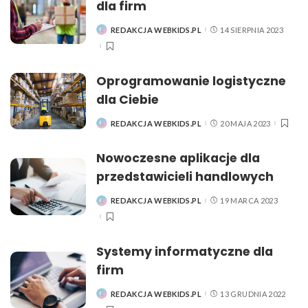
dla firm
REDAKCJA WEBKIDS.PL
14 SIERPNIA 2023
POSTED
BY
Oprogramowanie logistyczne
dla Ciebie
REDAKCJA WEBKIDS.PL
20 MAJA 2023
POSTED
BY
Nowoczesne aplikacje dla
przedstawicieli handlowych
REDAKCJA WEBKIDS.PL
19 MARCA 2023
POSTED
BY
Systemy informatyczne dla
firm
REDAKCJA WEBKIDS.PL
13 GRUDNIA 2022
POSTED
BY