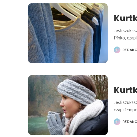
Kurtk
Jeśli szuka
Pinko, czap
REDAKC
POSTED
BY
Kurt
Jeśli szukas
czapki Empo
REDAKC
POSTED
BY