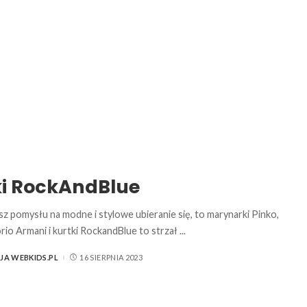
ki RockAndBlue
asz pomysłu na modne i stylowe ubieranie się, to marynarki Pinko,
rio Armani i kurtki RockandBlue to strzał
...
JA WEBKIDS.PL
16 SIERPNIA 2023