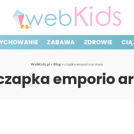
YCHOWANIE
ZABAWA
ZDROWIE
CIĄ
WebKids.pl
>
Blog
>
czapka emporio armani
czapka emporio a