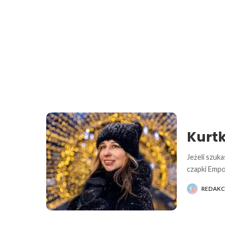
Kurt
Jeżeli szuk
czapki Empo
REDAKC
POSTED
BY