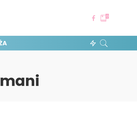
0
ŻA
rmani