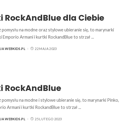
i RockAndBlue dla Ciebie
sz pomysłu na modne oraz stylowe ubieranie się, to marynarki
ki Emporio Armani i kurtki RockandBlue to strzał
...
JA WEBKIDS.PL
22 MAJA 2023
ki RockAndBlue
z pomysłu na modne i stylowe ubieranie się, to marynarki Pinko,
rio Armani i kurtki RockandBlue to strzał
...
JA WEBKIDS.PL
25 LUTEGO 2023