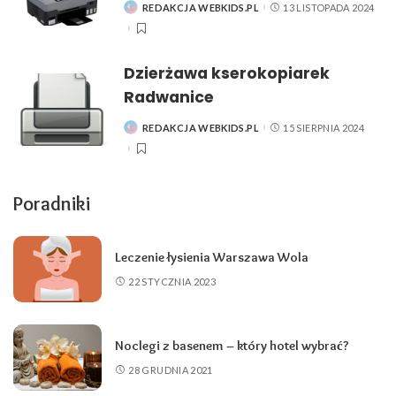
REDAKCJA WEBKIDS.PL
13 LISTOPADA 2024
POSTED
BY
Dzierżawa kserokopiarek
Radwanice
REDAKCJA WEBKIDS.PL
15 SIERPNIA 2024
POSTED
BY
Poradniki
Leczenie łysienia Warszawa Wola
22 STYCZNIA 2023
Noclegi z basenem – który hotel wybrać?
28 GRUDNIA 2021