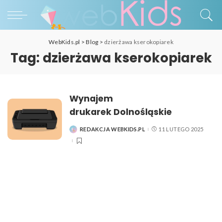
WebKids.pl
>
Blog
>
dzierżawa kserokopiarek
Tag:
dzierżawa kserokopiarek
Wynajem
drukarek Dolnośląskie
REDAKCJA WEBKIDS.PL
11 LUTEGO 2025
POSTED
BY