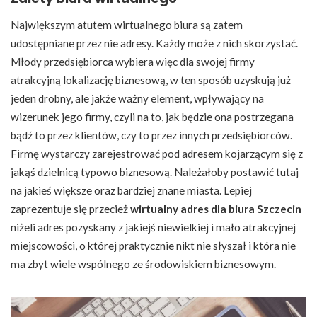
Największym atutem wirtualnego biura są zatem
udostępniane przez nie adresy. Każdy może z nich skorzystać.
Młody przedsiębiorca wybiera więc dla swojej firmy
atrakcyjną lokalizację biznesową, w ten sposób uzyskują już
jeden drobny, ale jakże ważny element, wpływający na
wizerunek jego firmy, czyli na to, jak będzie ona postrzegana
bądź to przez klientów, czy to przez innych przedsiębiorców.
Firmę wystarczy zarejestrować pod adresem kojarzącym się z
jakąś dzielnicą typowo biznesową. Należałoby postawić tutaj
na jakieś większe oraz bardziej znane miasta. Lepiej
zaprezentuje się przecież
wirtualny adres dla biura Szczecin
niżeli adres pozyskany z jakiejś niewielkiej i mało atrakcyjnej
miejscowości, o której praktycznie nikt nie słyszał i która nie
ma zbyt wiele wspólnego ze środowiskiem biznesowym.