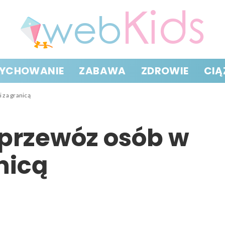
YCHOWANIE
ZABAWA
ZDROWIE
CIĄ
 za granicą
przewóz osób w
anicą