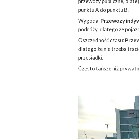
przewozy publiczne, dlateg
punktu A do punktu B.
Wygoda:
Przewozy indyw
podróży, dlatego że pojazd
Oszczędność czasu:
Przew
dlatego że nie trzeba trac
przesiadki.
Często tańsze niż prywatn