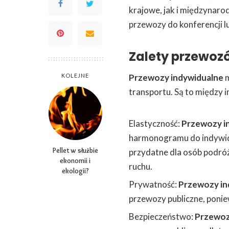
krajowe, jak i międzynaro
przewozy do konferencji l
Zalety przewoz
KOLEJNE
Przewozy indywidualne
m
transportu. Są to między i
Elastyczność:
Przewozy i
harmonogramu do indywidu
Pellet w służbie
przydatne dla osób podróż
ekonomii i
ruchu.
ekologii?
Prywatność:
Przewozy in
przewozy publiczne, poni
Bezpieczeństwo:
Przewoz