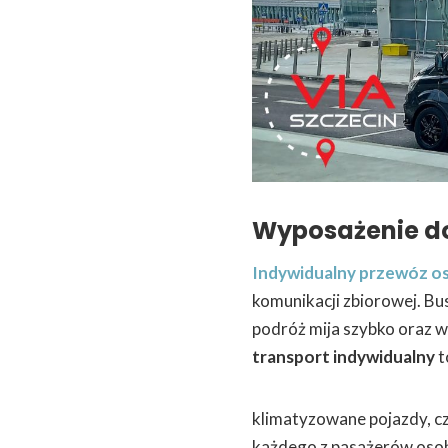
Wyposażenie d
Indywidualny przewóz o
komunikacji zbiorowej. Bu
podróż mija szybko oraz wy
transport indywidualny
t
klimatyzowane pojazdy, cz
każdego z pasażerów oso