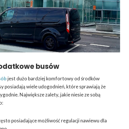
odatkowe busów
sób
jest dużo bardziej komfortowy od środków
sy posiadają wiele udogodnień, które sprawiają że
godnie. Największe zalety, jakie niesie ze sobą
o:
ęsto posiadające możliwość regulacji nawiewu dla
bno,