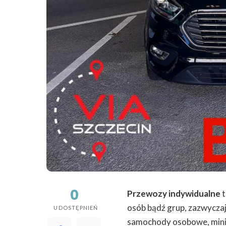
0
Przewozy indywidualne
t
osób bądź grup, zazwycza
UDOSTĘPNIEŃ
samochody osobowe, miniv