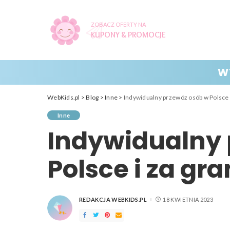
ZOBACZ OFERTY NA
KUPONY & PROMOCJE
W
WebKids.pl
>
Blog
>
Inne
>
Indywidualny przewóz osób w Polsce i
Inne
Indywidualny 
Polsce i za gr
REDAKCJA WEBKIDS.PL
18 KWIETNIA 2023
POSTED
BY