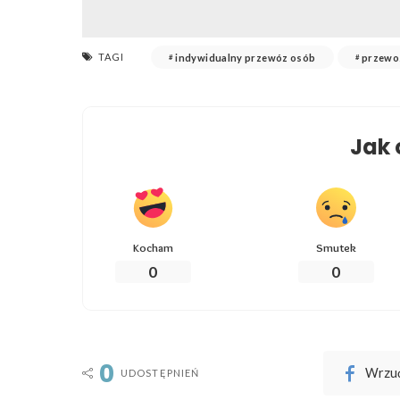
TAGI
indywidualny przewóz osób
przewo
Jak 
Kocham
Smutek
0
0
0
Wrzuć
UDOSTĘPNIEŃ