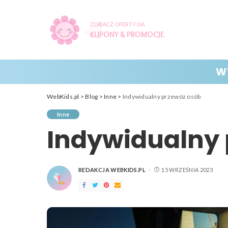
ZOBACZ OFERTY NA
KUPONY & PROMOCJE
W
WebKids.pl
>
Blog
>
Inne
>
Indywidualny przewóz osób
Inne
Indywidualny 
REDAKCJA WEBKIDS.PL
15 WRZEŚNIA 2023
POSTED
BY