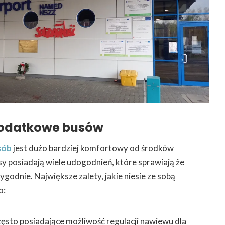
odatkowe busów
sób
jest dużo bardziej komfortowy od środków
sy posiadają wiele udogodnień, które sprawiają że
godnie. Największe zalety, jakie niesie ze sobą
o:
ęsto posiadające możliwość regulacji nawiewu dla