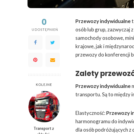
0
Przewozy indywidualne
t
osób lub grup, zazwyczaj 
UDOSTĘPNIEŃ
samochody osobowe, miniv
krajowe, jak i międzynaro
przewozy do konferencji b
Zalety przewoz
KOLEJNE
Przewozy indywidualne
m
transportu. Są to między i
Elastyczność:
Przewozy i
harmonogramu do indywidua
Transport z
dla osób podróżujących z 