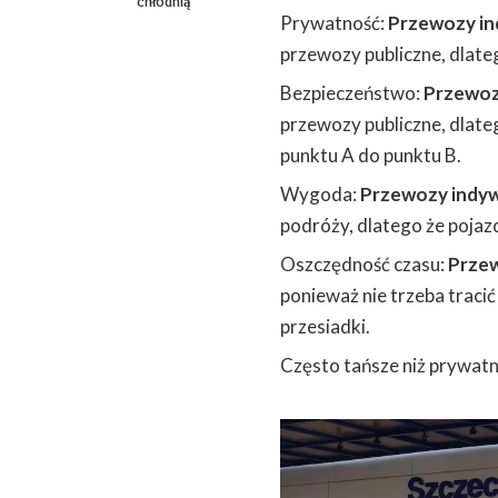
chłodnią
Prywatność:
Przewozy in
przewozy publiczne, dlate
Bezpieczeństwo:
Przewoz
przewozy publiczne, dlateg
punktu A do punktu B.
Wygoda:
Przewozy indyw
podróży, dlatego że pojazd
Oszczędność czasu:
Przew
ponieważ nie trzeba tracić
przesiadki.
Często tańsze niż prywatn