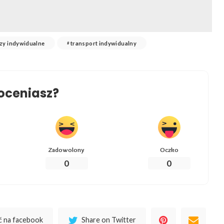
zy indywidualne
transport indywidualny
oceniasz?
Zadowolony
Oczko
0
0
 na facebook
Share on Twitter