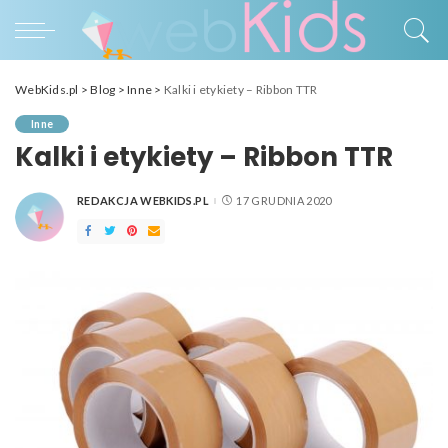
WebKids.pl
>
Blog
>
Inne
>
Kalki i etykiety – Ribbon TTR
Inne
Kalki i etykiety – Ribbon TTR
REDAKCJA WEBKIDS.PL
17 GRUDNIA 2020
POSTED
BY