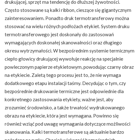
drukującej, sprzęt ma tendencję do dłuższej żywotności.
Często stosowane są kalki ribbon, cieszące się gigantycznym
zainteresowaniem. Ponadto druk termotransferowy można
stosować na wielu różnych podłożach etykiet. System druku
termotransferowego jest doskonały do zastosowań
wymagających doskonałej skanowalności oraz długiego
okresu wytrzymałości. W bezpośrednim systemie termicznym
ciepło głowicy drukującej wywołuje reakcję na specjalnie
powleczonym papierze etykietowym, powodując czarny obraz
na etykiecie. Zaletą tego procesu jest to, że nie wymaga
dodatkowego etapu instalacji taśmy. Decydując o tym, czy
bezpośrednie drukowanie termiczne jest odpowiednie dla
konkretnego zastosowania etykiety, ważne jest, aby
zrozumieć środowisko, a także trwałość wydrukowanego
obrazu na etykiecie, która jest wymagana. Powinno się
również wziąć pod uwagę wymagania dotyczące możliwości
skanowania. Kalki termotransferowe są aktualnie bardzo
pożądane na rynku. Chociaż większość bezpośrednich