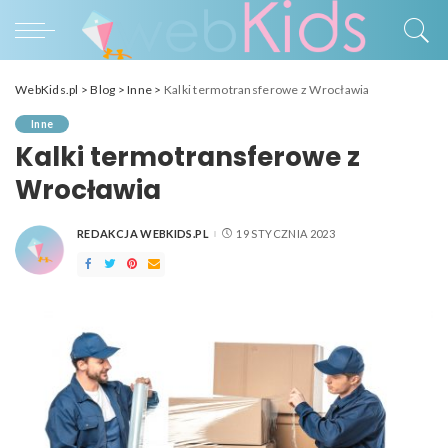
WebKids.pl
>
Blog
>
Inne
>
Kalki termotransferowe z Wrocławia
Inne
Kalki termotransferowe z
Wrocławia
REDAKCJA WEBKIDS.PL
19 STYCZNIA 2023
POSTED
BY