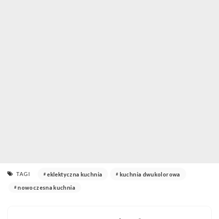
TAGI
eklektyczna kuchnia
kuchnia dwukolorowa
nowoczesna kuchnia