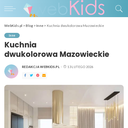
WebKids.pl
>
Blog
>
Inne
>
Kuchnia dwukolorowa Mazowieckie
Inne
Kuchnia
dwukolorowa Mazowieckie
REDAKCJA WEBKIDS.PL
13 LUTEGO 2026
POSTED
BY