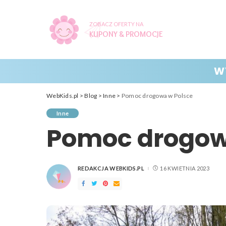
ZOBACZ OFERTY NA
KUPONY & PROMOCJE
W
WebKids.pl
>
Blog
>
Inne
>
Pomoc drogowa w Polsce
Inne
Pomoc drogow
REDAKCJA WEBKIDS.PL
16 KWIETNIA 2023
POSTED
BY