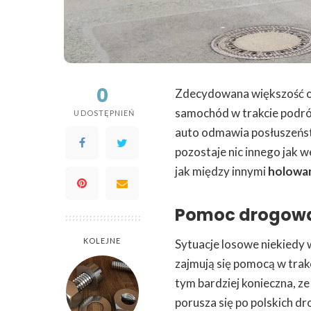
0
Zdecydowana większość osó
samochód w trakcie podróż
UDOSTĘPNIEŃ
auto odmawia posłuszeństw
pozostaje nic innego jak w
jak między innymi
holowa
Pomoc drogow
KOLEJNE
Sytuacje losowe niekiedy 
zajmują się pomocą w trakc
tym bardziej konieczna, z
porusza się po polskich dro