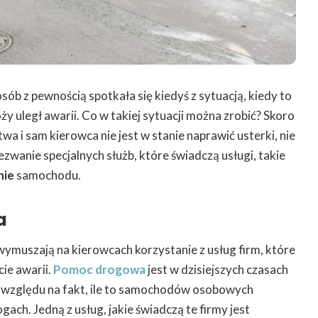
b z pewnością spotkała się kiedyś z sytuacją, kiedy to
y uległ awarii. Co w takiej sytuacji można zrobić? Skoro
a i sam kierowca nie jest w stanie naprawić usterki, nie
ezwanie specjalnych służb, które świadczą usługi, takie
nie
samochodu.
a
wymuszają na kierowcach korzystanie z usług firm, które
ie awarii.
Pomoc drogowa
jest w dzisiejszych czasach
e względu na fakt, ile to samochodów osobowych
gach. Jedną z usług, jakie świadczą te firmy jest