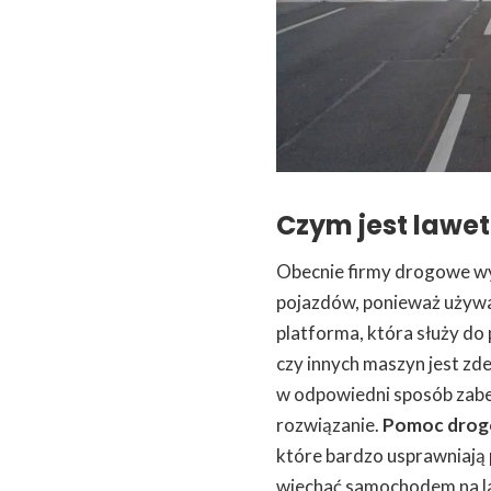
Czym jest lawe
Obecnie firmy drogowe wy
pojazdów, ponieważ używaj
platforma, która służy do
czy innych maszyn jest zd
w odpowiedni sposób zabez
rozwiązanie.
Pomoc dro
które bardzo usprawniają 
wjechać samochodem na l