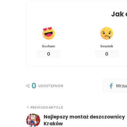
Jak 
Kocham
Smutek
0
0
0
Wrzuć
UDOSTĘPNIEŃ
PREVIOUS ARTICLE
Najlepszy montaż deszczownicy
Kraków