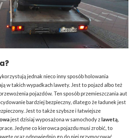
ta?
korzystują jednak nieco inny sposób holowania
ą w takich wypadkach lawety. Jest to pojazd albo też
 przewożenia pojazdów. Ten sposób przemieszczania aut
ecydowanie bardziej bezpieczny, dlatego że ładunek jest
pieczony. Jest to także szybsze i łatwiejsze
gowa
jest dzisiaj wyposażona w samochody z
lawetą
,
prace. Jedyne co kierowca pojazdu musi zrobić, to
awetę oraz odpowiednio go do niej przymocować.