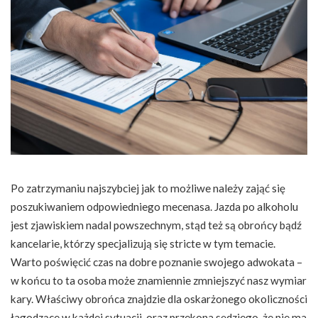
Po zatrzymaniu najszybciej jak to możliwe należy zająć się
poszukiwaniem odpowiedniego mecenasa. Jazda po alkoholu
jest zjawiskiem nadal powszechnym, stąd też są obrońcy bądź
kancelarie, którzy specjalizują się stricte w tym temacie.
Warto poświęcić czas na dobre poznanie swojego adwokata –
w końcu to ta osoba może znamiennie zmniejszyć nasz wymiar
kary. Właściwy obrońca znajdzie dla oskarżonego okoliczności
łagodzące w każdej sytuacji, oraz przekona sędziego, że nie ma