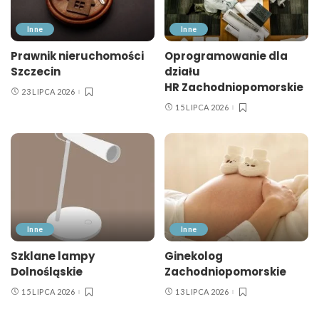
Inne
Inne
Prawnik nieruchomości
Oprogramowanie dla
Szczecin
działu
HR Zachodniopomorskie
23 LIPCA 2026
15 LIPCA 2026
Inne
Inne
Szklane lampy
Ginekolog
Dolnośląskie
Zachodniopomorskie
15 LIPCA 2026
13 LIPCA 2026