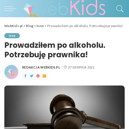
WebKids.pl
>
Blog
>
Inne
>
Prowadziłem po alkoholu. Potrzebuję prawnika!
Inne
Prowadziłem po alkoholu.
Potrzebuję prawnika!
REDAKCJA WEBKIDS.PL
27 SIERPNIA 2021
POSTED
BY