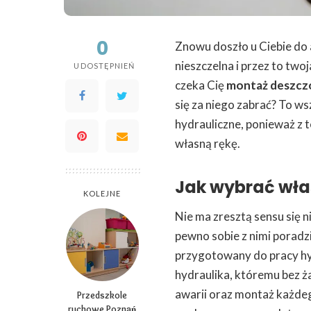
0
Znowu doszło u Ciebie do 
nieszczelna i przez to two
UDOSTĘPNIEŃ
czeka Cię
montaż deszcz
się za niego zabrać? To ws
hydrauliczne, ponieważ z t
własną rękę.
Jak wybrać wła
KOLEJNE
Nie ma zresztą sensu się 
pewno sobie z nimi poradz
przygotowany do pracy hyd
hydraulika, któremu bez 
awarii oraz montaż każde
Przedszkole
ruchowe Poznań