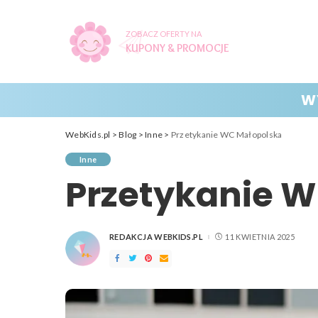
ZOBACZ OFERTY NA
KUPONY & PROMOCJE
W
WebKids.pl
>
Blog
>
Inne
>
Przetykanie WC Małopolska
Inne
Przetykanie 
REDAKCJA WEBKIDS.PL
11 KWIETNIA 2025
POSTED
BY