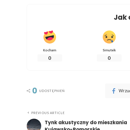
Jak 
Kocham
Smutek
0
0
0
Wrzuć
UDOSTĘPNIEŃ
PREVIOUS ARTICLE
Tynk akustyczny do mieszkania
Kujawsko-Pomorskie