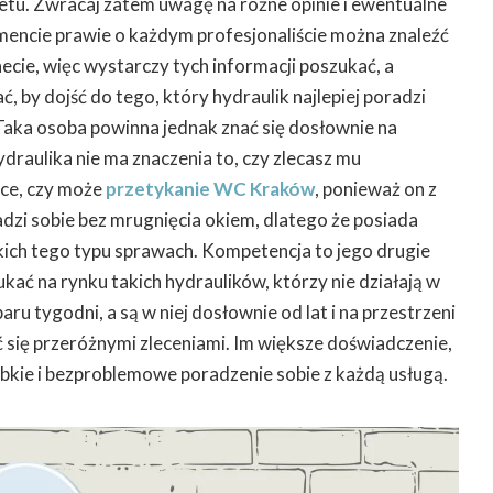
tu. Zwracaj zatem uwagę na różne opinie i ewentualne
ncie prawie o każdym profesjonaliście można znaleźć
ecie, więc wystarczy tych informacji poszukać, a
ć, by dojść do tego, który hydraulik najlepiej poradzi
Taka osoba powinna jednak znać się dosłownie na
draulika nie ma znaczenia to, czy zlecasz mu
nce, czy może
przetykanie WC Kraków
, ponieważ on z
zi sobie bez mrugnięcia okiem, dlatego że posiada
ich tego typu sprawach. Kompetencja to jego drugie
kać na rynku takich hydraulików, którzy nie działają w
aru tygodni, a są w niej dosłownie od lat i na przestrzeni
ąć się przeróżnymi zleceniami. Im większe doświadczenie,
bkie i bezproblemowe poradzenie sobie z każdą usługą.