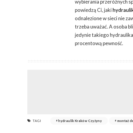
wybierania przeróżnych spe
powiedzą Ci, jaki
hydrauli
odnalezione w sieci nie za
trzeba uważać. A osoba bli
jedynie takiego hydraulik
procentową pewność.
TAGI
hydraulik Kraków Czyżyny
montaż d