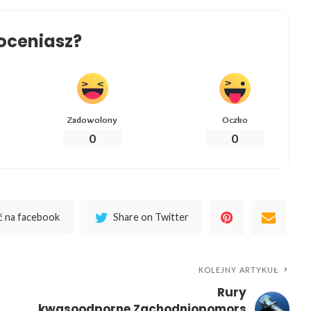
oceniasz?
Zadowolony
Oczko
0
0
 na facebook
Share on Twitter
KOLEJNY ARTYKUŁ
Rury
kwasoodporne Zachodniopomors