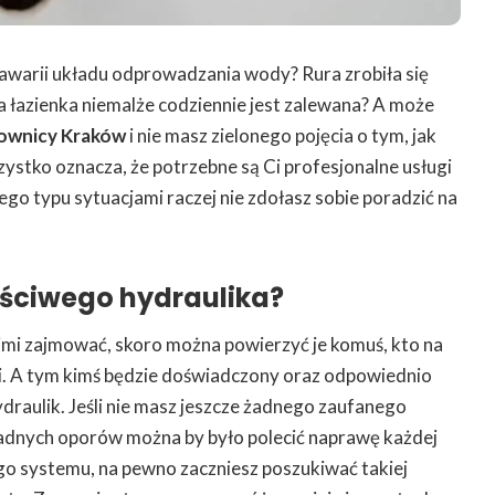
awarii układu odprowadzania wody? Rura zrobiła się
ja łazienka niemalże codziennie jest zalewana? A może
ownicy Kraków
i nie masz zielonego pojęcia o tym, jak
zystko oznacza, że potrzebne są Ci profesjonalne usługi
ego typu sytuacjami raczej nie zdołasz sobie poradzić na
ściwego hydraulika?
nimi zajmować, skoro można powierzyć je komuś, kto na
i. A tym kimś będzie doświadczony oraz odpowiednio
raulik. Jeśli nie masz jeszcze żadnego zaufanego
żadnych oporów można by było polecić naprawę każdej
go systemu, na pewno zaczniesz poszukiwać takiej