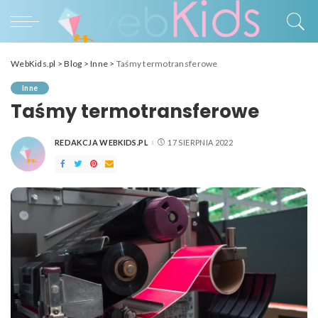
WebKids.pl
>
Blog
>
Inne
>
Taśmy termotransferowe
Inne
Taśmy termotransferowe
REDAKCJA WEBKIDS.PL
17 SIERPNIA 2022
POSTED
BY