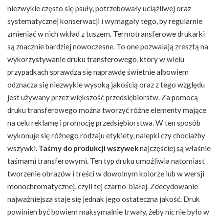
niezwykle często się psuły, potrzebowały uciążliwej oraz
systematycznej konserwacji i wymagały tego, by regularnie
zmieniać w nich wkład z tuszem. Termotransferowe drukarki
są znacznie bardziej nowoczesne. To one pozwalają zresztą na
wykorzystywanie druku transferowego, który w wielu
przypadkach sprawdza się naprawdę świetnie albowiem
odznacza się niezwykle wysoką jakością oraz z tego względu
jest używany przez większość przedsiębiorstw. Za pomocą
druku transferowego można tworzyć różne elementy mające
na celu reklamę i promocję przedsiębiorstwa. W ten sposób
wykonuje się różnego rodzaju etykiety, nalepki czy chociażby
wszywki.
Taśmy do produkcji wszywek
najczęściej są właśnie
taśmami transferowymi. Ten typ druku umożliwia natomiast
tworzenie obrazów i treści w dowolnym kolorze lub w wersji
monochromatycznej, czyli tej czarno-białej. Zdecydowanie
najważniejsza staje się jednak jego ostateczna jakość. Druk
powinien być bowiem maksymalnie trwały, żeby nic nie było w