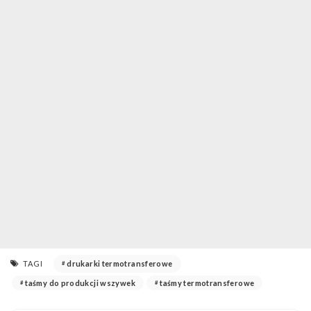
TAGI
drukarki termotransferowe
taśmy do produkcji wszywek
taśmy termotransferowe