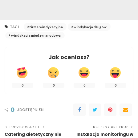
TAGI
firma windykacyjna
windykacja długów
windykacja międzynarodowa
Jak oceniasz?
0
0
0
0
0
UDOSTĘPNIEŃ
PREVIOUS ARTICLE
KOLEJNY ARTYKUŁ
Catering dietetyczny nie
Instalacja monitoringu w