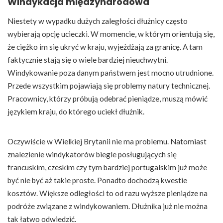
Windykacja międzynarodowa
Niestety w wypadku dużych zaległości dłużnicy często
wybierają opcję ucieczki. W momencie, w którym orientują się,
że ciężko im się ukryć w kraju, wyjeżdżają za granicę. A tam
faktycznie stają się o wiele bardziej nieuchwytni.
Windykowanie poza danym państwem jest mocno utrudnione.
Przede wszystkim pojawiają się problemy natury technicznej.
Pracownicy, którzy próbują odebrać pieniądze, muszą mówić
językiem kraju, do którego uciekł dłużnik.
Oczywiście w Wielkiej Brytanii nie ma problemu. Natomiast
znalezienie windykatorów biegle posługujących się
francuskim, czeskim czy tym bardziej portugalskim już może
być nie być aż takie proste. Ponadto dochodzą kwestie
kosztów. Większe odległości to od razu wyższe pieniądze na
podróże związane z windykowaniem. Dłużnika już nie można
tak łatwo odwiedzić.