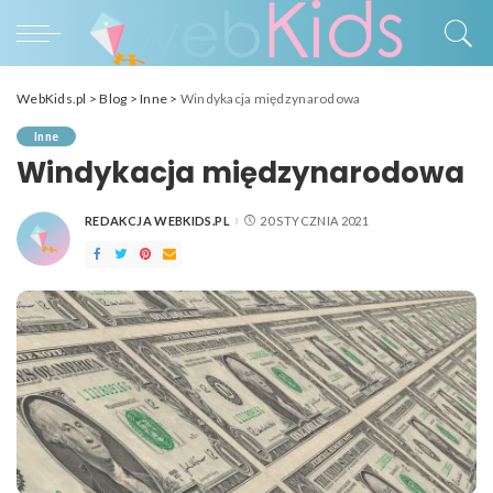
WebKids.pl
>
Blog
>
Inne
>
Windykacja międzynarodowa
Inne
Windykacja międzynarodowa
REDAKCJA WEBKIDS.PL
20 STYCZNIA 2021
POSTED
BY