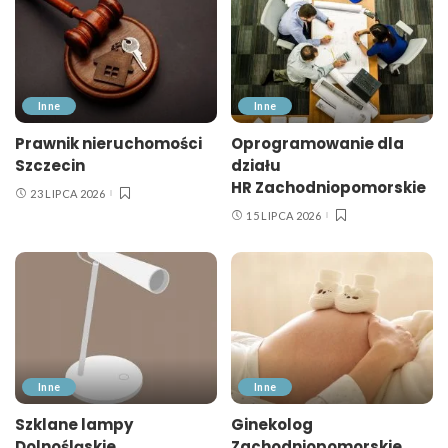
Inne
Inne
Prawnik nieruchomości
Oprogramowanie dla
Szczecin
działu
HR Zachodniopomorskie
23 LIPCA 2026
15 LIPCA 2026
Inne
Inne
Szklane lampy
Ginekolog
Dolnośląskie
Zachodniopomorskie