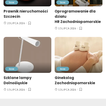
Inne
Inne
Prawnik nieruchomości
Oprogramowanie dla
Szczecin
działu
HR Zachodniopomorskie
23 LIPCA 2026
15 LIPCA 2026
Inne
Inne
Szklane lampy
Ginekolog
Dolnośląskie
Zachodniopomorskie
15 LIPCA 2026
13 LIPCA 2026