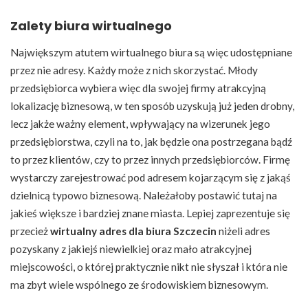
Zalety biura wirtualnego
Największym atutem wirtualnego biura są więc udostępniane
przez nie adresy. Każdy może z nich skorzystać. Młody
przedsiębiorca wybiera więc dla swojej firmy atrakcyjną
lokalizację biznesową, w ten sposób uzyskują już jeden drobny,
lecz jakże ważny element, wpływający na wizerunek jego
przedsiębiorstwa, czyli na to, jak będzie ona postrzegana bądź
to przez klientów, czy to przez innych przedsiębiorców. Firmę
wystarczy zarejestrować pod adresem kojarzącym się z jakąś
dzielnicą typowo biznesową. Należałoby postawić tutaj na
jakieś większe i bardziej znane miasta. Lepiej zaprezentuje się
przecież
wirtualny adres dla biura Szczecin
niżeli adres
pozyskany z jakiejś niewielkiej oraz mało atrakcyjnej
miejscowości, o której praktycznie nikt nie słyszał i która nie
ma zbyt wiele wspólnego ze środowiskiem biznesowym.