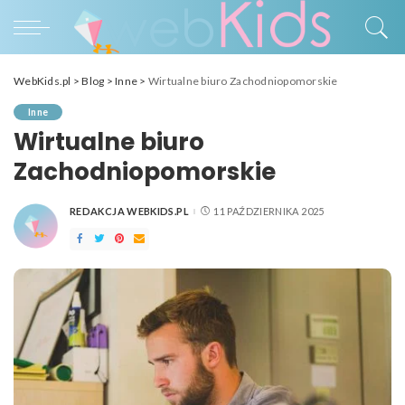
WebKids.pl
>
Blog
>
Inne
>
Wirtualne biuro Zachodniopomorskie
Inne
Wirtualne biuro
Zachodniopomorskie
REDAKCJA WEBKIDS.PL
11 PAŹDZIERNIKA 2025
POSTED
BY