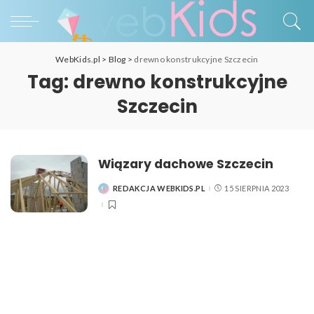
WebKids.pl
>
Blog
>
drewno konstrukcyjne Szczecin
Tag:
drewno konstrukcyjne
Szczecin
Wiązary dachowe Szczecin
REDAKCJA WEBKIDS.PL
15 SIERPNIA 2023
POSTED
BY