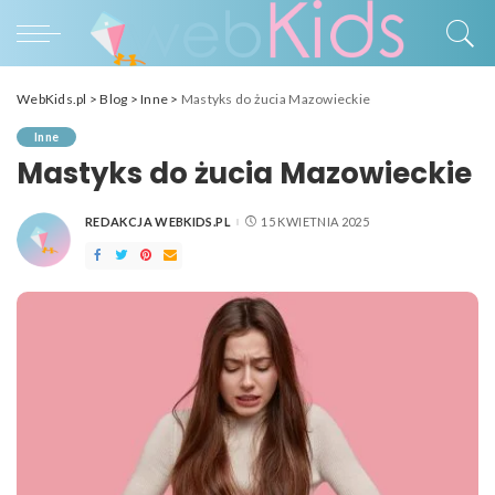
WebKids.pl
>
Blog
>
Inne
>
Mastyks do żucia Mazowieckie
Inne
Mastyks do żucia Mazowieckie
REDAKCJA WEBKIDS.PL
15 KWIETNIA 2025
POSTED
BY