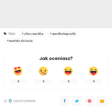
TAGI
chios mastiha
mastiha kapsułki
mastyks do żucia
Jak oceniasz?
0
0
0
0
0
UDOSTĘPNIEŃ