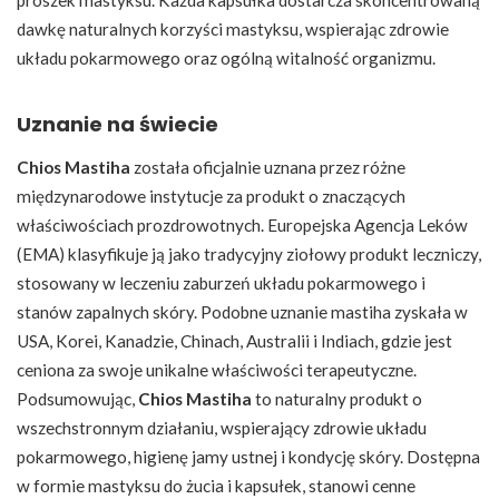
proszek mastyksu. Każda kapsułka dostarcza skoncentrowaną
dawkę naturalnych korzyści mastyksu, wspierając zdrowie
układu pokarmowego oraz ogólną witalność organizmu.
Uznanie na świecie
Chios Mastiha
została oficjalnie uznana przez różne
międzynarodowe instytucje za produkt o znaczących
właściwościach prozdrowotnych. Europejska Agencja Leków
(EMA) klasyfikuje ją jako tradycyjny ziołowy produkt leczniczy,
stosowany w leczeniu zaburzeń układu pokarmowego i
stanów zapalnych skóry. Podobne uznanie mastiha zyskała w
USA, Korei, Kanadzie, Chinach, Australii i Indiach, gdzie jest
ceniona za swoje unikalne właściwości terapeutyczne.
Podsumowując,
Chios Mastiha
to naturalny produkt o
wszechstronnym działaniu, wspierający zdrowie układu
pokarmowego, higienę jamy ustnej i kondycję skóry. Dostępna
w formie mastyksu do żucia i kapsułek, stanowi cenne