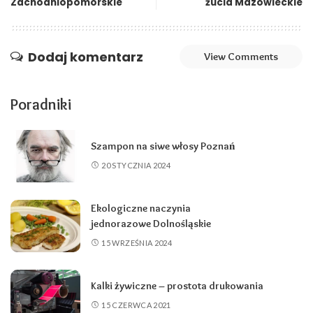
Zachodniopomorskie
żucia Mazowieckie
Dodaj komentarz
View Comments
Poradniki
Szampon na siwe włosy Poznań
20 STYCZNIA 2024
Ekologiczne naczynia
jednorazowe Dolnośląskie
15 WRZEŚNIA 2024
Kalki żywiczne – prostota drukowania
15 CZERWCA 2021