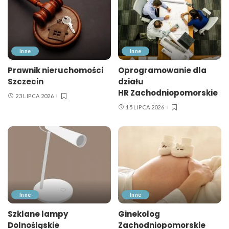
Inne
Inne
Prawnik nieruchomości
Oprogramowanie dla
Szczecin
działu
HR Zachodniopomorskie
23 LIPCA 2026
15 LIPCA 2026
Inne
Inne
Szklane lampy
Ginekolog
Dolnośląskie
Zachodniopomorskie