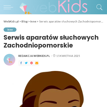
WebKids.pl
>
Blog
>
Inne
>
Serwis aparatów słuchowych Zachodniopomorskie
Inne
Serwis aparatów słuchowych
Zachodniopomorskie
REDAKCJA WEBKIDS.PL
15 KWIETNIA 2025
POSTED
BY