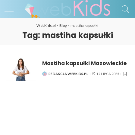
WebKids.pl
>
Blog
>
mastiha kapsułki
Tag:
mastiha kapsułki
Mastiha kapsułki Mazowieckie
REDAKCJA WEBKIDS.PL
17 LIPCA 2025
POSTED
BY