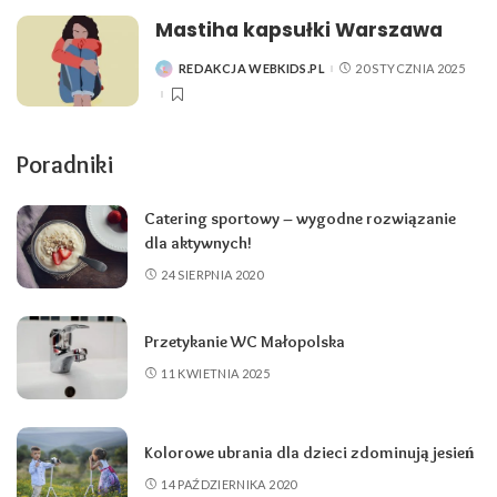
Mastiha kapsułki Warszawa
REDAKCJA WEBKIDS.PL
20 STYCZNIA 2025
POSTED
BY
Poradniki
Catering sportowy – wygodne rozwiązanie
dla aktywnych!
24 SIERPNIA 2020
Przetykanie WC Małopolska
11 KWIETNIA 2025
Kolorowe ubrania dla dzieci zdominują jesień
14 PAŹDZIERNIKA 2020