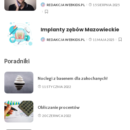
REDAKCJA WEBKIDS.PL
15 SIERPNIA 2025
POSTED
BY
Implanty zębów Mazowieckie
REDAKCJA WEBKIDS.PL
11 MAJA 2025
POSTED
BY
Poradniki
Noclegi z basenem dla zakochanych!
11 STYCZNIA 2022
Obliczanie procentów
20 CZERWCA 2022