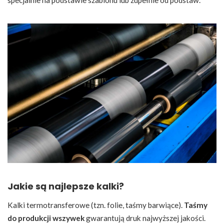
Jakie są najlepsze kalki?
Kalki termotransferowe (tzn. folie, taśmy barwiące).
Taśmy
do produkcji wszywek
gwarantują druk najwyższej jakości.