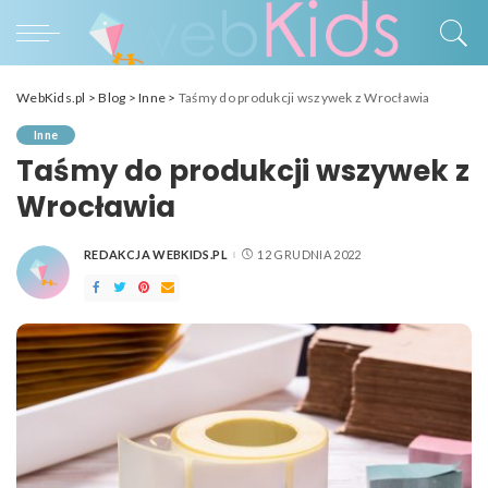
WebKids.pl
>
Blog
>
Inne
>
Taśmy do produkcji wszywek z Wrocławia
Inne
Taśmy do produkcji wszywek z
Wrocławia
REDAKCJA WEBKIDS.PL
12 GRUDNIA 2022
POSTED
BY