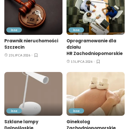
Inne
Inne
Prawnik nieruchomości
Oprogramowanie dla
Szczecin
działu
HR Zachodniopomorskie
23 LIPCA 2026
15 LIPCA 2026
Inne
Inne
Szklane lampy
Ginekolog
Dolnośląskie
Zachodniopomorskie