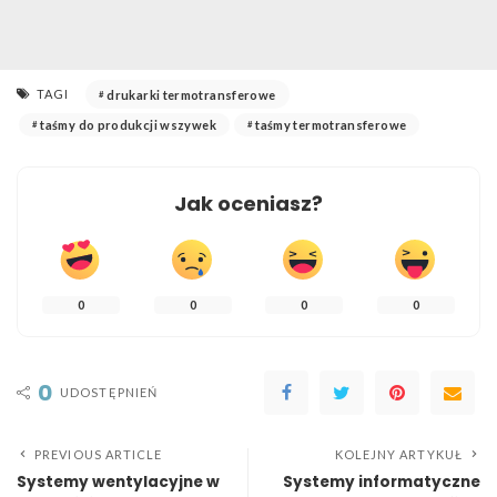
TAGI
drukarki termotransferowe
taśmy do produkcji wszywek
taśmy termotransferowe
Jak oceniasz?
0
0
0
0
0
UDOSTĘPNIEŃ
PREVIOUS ARTICLE
KOLEJNY ARTYKUŁ
Systemy wentylacyjne w
Systemy informatyczne