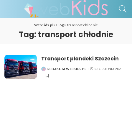
WebKids.pl
>
Blog
>
transport chłodnie
Tag:
transport chłodnie
Transport plandeki Szczecin
REDAKCJA WEBKIDS.PL
23 GRUDNIA 2023
POSTED
BY