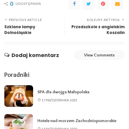
0
UDOSTĘPNIEŃ
PREVIOUS ARTICLE
KOLEJNY ARTYKUŁ
Szklane lampy
Przedszkole z angielskim
Dolnośląskie
Koszalin
Dodaj komentarz
View Comments
Poradniki
SPA dla dwojga Małopolska
17 PAŹDZIERNIKA 2023
Hotele nad morzem Zachodniopomorskie
15 PAŹDZIERNIKA 2023