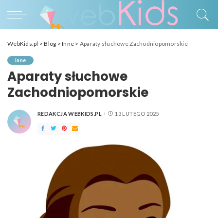
WebKids.pl
>
Blog
>
Inne
>
Aparaty słuchowe Zachodniopomorskie
Inne
Aparaty słuchowe
Zachodniopomorskie
REDAKCJA WEBKIDS.PL
13 LUTEGO 2025
POSTED
BY