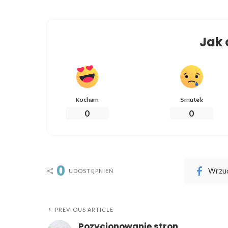
Jak 
Kocham
Smutek
0
0
0
Wrzuć
UDOSTĘPNIEŃ
PREVIOUS ARTICLE
Pozycjonowanie stron