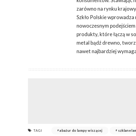
konsumentów. Stawiając na
zarówno na rynku krajowy
Szkło Polskie wprowadza n
nowoczesnym podejściem d
produkty, które łączą w so
metal bądź drewno, tworz
nawet najbardziej wymag
TAGI
abażur do lampy wiszącej
szklane l