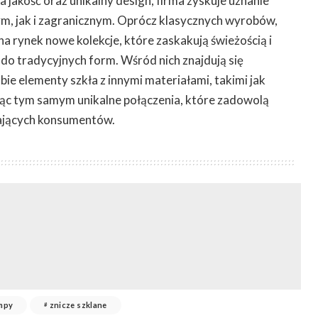
 jakość oraz unikalny design, firma zyskuje uznanie
m, jak i zagranicznym. Oprócz klasycznych wyrobów,
a rynek nowe kolekcje, które zaskakują świeżością i
o tradycyjnych form. Wśród nich znajdują się
bie elementy szkła z innymi materiałami, takimi jak
ąc tym samym unikalne połączenia, które zadowolą
ających konsumentów.
ampy
znicze szklane