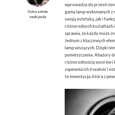
wprowadza do przestrzeni 
gamę lamp wykonanych z n
Dobra szkoła
nauki jazdy
swoją estetyką, jak i funk
różnorodnych kształtach i
sprawia, że każdy może zn
Jednym z kluczowych elem
lamp wiszących. Dzięki ni
pomieszczenia. Abażury do
różnorodnością wzorów i k
zapewnia ich trwałość i es
to inwestycja, która z pew