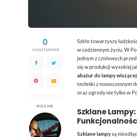
0
Szkło towarzyszy ludzkośc
w codziennym życiu. W Pol
UDOSTĘPNIEŃ
jednym z czołowych przedsta
się w produkcji wysokiej j
abażur do lampy wiszącej
techniki z nowoczesnym d
oraz ogrody nie tylko w Pol
KOLEJNE
Szklane Lampy: 
Funkcjonalnośc
Szklane lampy
są nieodłą