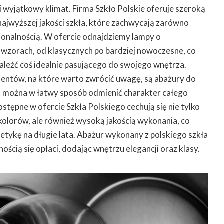
wyjątkowy klimat. Firma Szkło Polskie oferuje szeroką
ajwyższej jakości szkła, które zachwycają zarówno
cjonalnością. W ofercie odnajdziemy lampy o
 wzorach, od klasycznych po bardziej nowoczesne, co
aleźć coś idealnie pasującego do swojego wnętrza.
entów, na które warto zwrócić uwagę, są abażury do
m można w łatwy sposób odmienić charakter całego
stępne w ofercie Szkła Polskiego cechują się nie tylko
olorów, ale również wysoką jakością wykonania, co
tetykę na długie lata. Abażur wykonany z polskiego szkła
nością się opłaci, dodając wnętrzu elegancji oraz klasy.