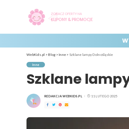
ZOBACZ OFERTY NA
KUPONY & PROMOCJE
W
WebKids.pl
>
Blog
>
Inne
>
Szklane lampy Dolnośląskie
Inne
Szklane lampy
REDAKCJA WEBKIDS.PL
11 LUTEGO 2025
POSTED
BY