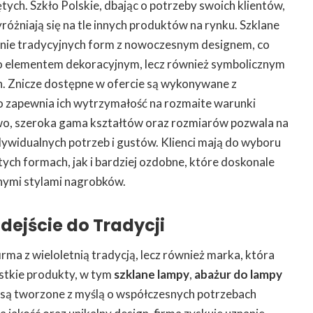
tych. Szkło Polskie, dbając o potrzeby swoich klientów,
różniają się na tle innych produktów na rynku. Szklane
zenie tradycyjnych form z nowoczesnym designem, co
lko elementem dekoracyjnym, lecz również symbolicznym
h. Znicze dostępne w ofercie są wykonywane z
 co zapewnia ich wytrzymałość na rozmaite warunki
o, szeroka gama kształtów oraz rozmiarów pozwala na
ywidualnych potrzeb i gustów. Klienci mają do wyboru
tych formach, jak i bardziej ozdobne, które doskonale
nymi stylami nagrobków.
dejście do Tradycji
firma z wieloletnią tradycją, lecz również marka, która
ystkie produkty, w tym
szklane lampy
,
abażur do lampy
, są tworzone z myślą o współczesnych potrzebach