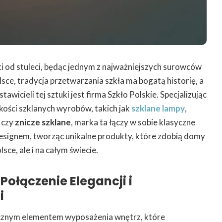
i od stuleci, będąc jednym z najważniejszych surowców
sce, tradycja przetwarzania szkła ma bogatą historię, a
wicieli tej sztuki jest firma Szkło Polskie. Specjalizując
akości szklanych wyrobów, takich jak
szklane lampy
,
czy
znicze szklane
, marka ta łączy w sobie klasyczne
esignem, tworząc unikalne produkty, które zdobią domy
sce, ale i na całym świecie.
Połączenie Elegancji i
i
cznym elementem wyposażenia wnętrz, które