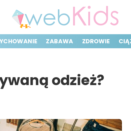
YCHOWANIE
ZABAWA
ZDROWIE
CIĄ
żywaną odzież?