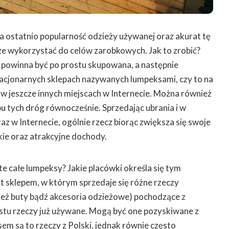
 ostatnio popularność odzieży używanej oraz akurat tę
 wykorzystać do celów zarobkowych. Jak to zrobić?
 powinna być po prostu skupowana, a następnie
tacjonarnych sklepach nazywanych lumpeksami, czy to na
 w jeszcze innych miejscach w Internecie. Można również
bu tych dróg równocześnie. Sprzedając ubrania i w
az w Internecie, ogólnie rzecz biorąc zwiększa się swoje
ie oraz atrakcyjne dochody.
e całe lumpeksy? Jakie placówki określa się tym
 sklepem, w którym sprzedaje się różne rzeczy
też buty bądź akcesoria odzieżowe) pochodzące z
rostu rzeczy już używane. Mogą być one pozyskiwane z
em są to rzeczy z Polski, jednak równie często