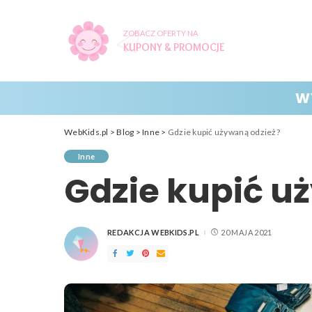
ZOBACZ OFERTY NA
KUPONY & PROMOCJE
W
WebKids.pl
>
Blog
>
Inne
>
Gdzie kupić używaną odzież?
Inne
Gdzie kupić u
REDAKCJA WEBKIDS.PL
20 MAJA 2021
POSTED
BY