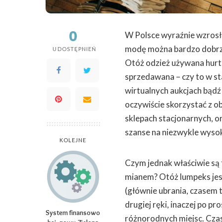
0
W Polsce wyraźnie wzrosła
modę można bardzo dobrze
UDOSTĘPNIEŃ
Otóż odzież używana hurt
sprzedawana – czy to w s
wirtualnych aukcjach bądź
oczywiście skorzystać z o
sklepach stacjonarnych, or
szanse na niezwykle wysok
KOLEJNE
Czym jednak właściwie są t
mianem? Otóż lumpeks jest
(głównie ubrania, czasem 
drugiej ręki, inaczej po p
System finansowo
różnorodnych miejsc. Czas