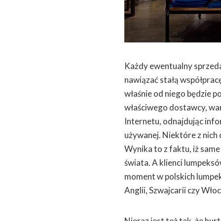
Każdy ewentualny sprzeda
nawiązać stałą współpracę
właśnie od niego będzie p
właściwego dostawcy, war
Internetu, odnajdując inf
używanej. Niektóre z nich
Wynika to z faktu, iż sam
świata. A klienci lumpeks
moment w polskich lumpeks
Anglii, Szwajcarii czy Włoc
Nieraz jest też tak, że h