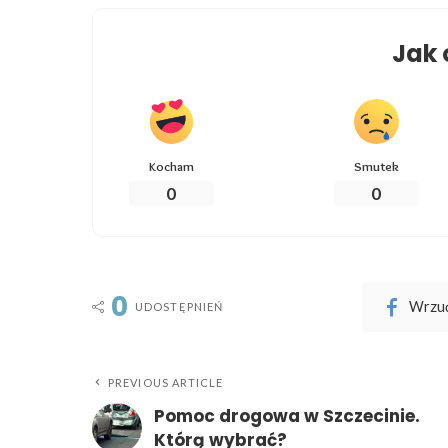
Jak 
Kocham
Smutek
0
0
0
Wrzuć
UDOSTĘPNIEŃ
PREVIOUS ARTICLE
Pomoc drogowa w Szczecinie.
Którą wybrać?