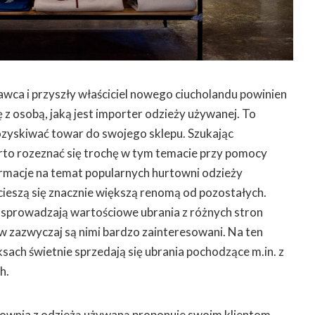
wca i przyszły właściciel nowego ciucholandu powinien
 z osobą, jaką jest importer odzieży używanej. To
ozyskiwać towar do swojego sklepu. Szukając
to rozeznać się trochę w tym temacie przy pomocy
ormacje na temat popularnych hurtowni odzieży
 cieszą się znacznie większą renomą od pozostałych.
e sprowadzają wartościowe ubrania z różnych stron
ów zazwyczaj są nimi bardzo zainteresowani. Na ten
ach świetnie sprzedają się ubrania pochodzące m.in. z
h.
urtownia z odzieżą używaną proponuje swoim klientom