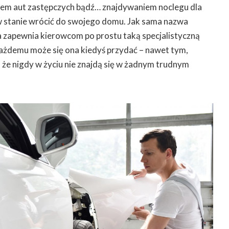
iem aut zastępczych bądź… znajdywaniem noclegu dla
w stanie wrócić do swojego domu. Jak sama nazwa
zapewnia kierowcom po prostu taką specjalistyczną
żdemu może się ona kiedyś przydać – nawet tym,
, że nigdy w życiu nie znajdą się w żadnym trudnym