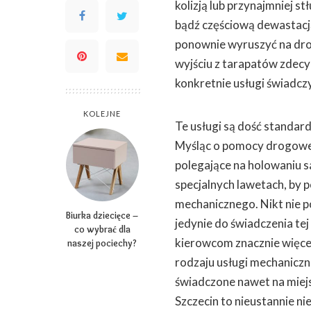
kolizją lub przynajmniej st
bądź częściową dewastacj
ponownie wyruszyć na drog
wyjściu z tarapatów zde
konkretnie usługi świadc
KOLEJNE
Te usługi są dość standar
Myśląc o pomocy drogowej
polegające na holowaniu
specjalnych lawetach, by 
mechanicznego. Nikt nie p
Biurka dziecięce –
jedynie do świadczenia te
co wybrać dla
kierowcom znacznie więce
naszej pociechy?
rodzaju usługi mechaniczne
świadczone nawet na miej
Szczecin to nieustannie n