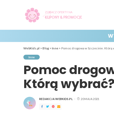
ZOBACZ OFERTY NA
KUPONY & PROMOCJE
W
WebKids.pl
>
Blog
>
Inne
>
Pomoc drogowa w Szczecinie. Którą 
Inne
Pomoc drogowa
Którą wybrać
REDAKCJA WEBKIDS.PL
20 MAJA 2021
POSTED
BY