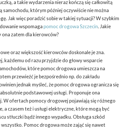
łuczką, a takie wydarzenia nieraz kończą się całkowitą
ą samochodu, którym później oczywiście nie można
ę. Jak więc poradzić sobie w takiej sytuacji? W szybkim
cydowanie wspomaga
pomoc drogowa Szczecin
. Jakie
zy ona zatem dla kierowców?
dowe oraz większość kierowców doskonale je zna.
, każdemu od razu przyjdzie do głowy wsparcie
 samochodów, które pomoc drogowa umieszcza na
potem przewieźć je bezpośrednio np. do zakładu
owinien jednak myśleć, że pomoc drogowa ogranicza się
j absolutnie podstawowej usługi. Proponuje ona
j. W ofertach pomocy drogowej pojawiają się różnego
, a czasem też i usługi elektryczne, które mogą być
scu stłuczki bądź innego wypadku. Obsługa szkód
ie wszystko. Pomoc drogowa może zająć się nawet