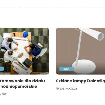
Inne
ramowanie dla działu
Szklane lampy Dolnoślą
chodniopomorskie
15 LIPCA 2026
A 2026