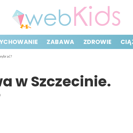
YCHOWANIE
ZABAWA
ZDROWIE
CIĄ
wybrać?
 w Szczecinie.
?