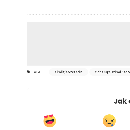
TAGI
kolizja Szczecin
obsługa szkód Szcz
Jak 