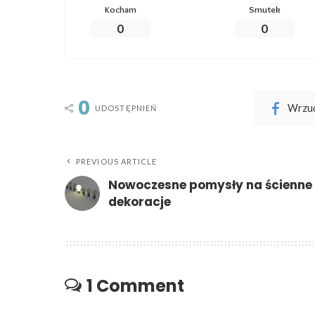
Kocham
Smutek
0
0
0
Wrzuć
UDOSTĘPNIEŃ
PREVIOUS ARTICLE
Nowoczesne pomysły na ścienne
dekoracje
1 Comment