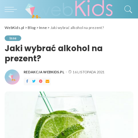
WebKids.pl
>
Blog
>
Inne
>
Jaki wybrać alkohol na prezent?
Inne
Jaki wybrać alkohol na
prezent?
REDAKCJA WEBKIDS.PL
16 LISTOPADA 2021
POSTED
BY