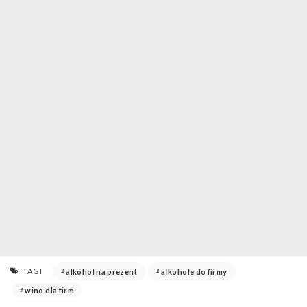
TAGI
alkohol na prezent
alkohole do firmy
wino dla firm