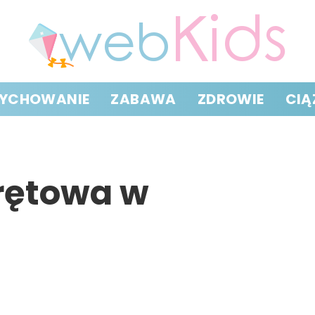
YCHOWANIE
ZABAWA
ZDROWIE
CIĄ
rętowa w