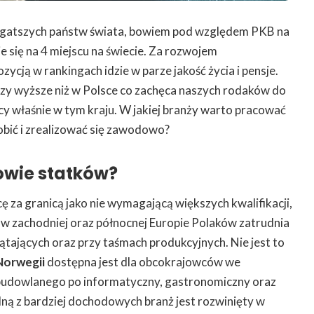
ogatszych państw świata, bowiem pod względem PKB na
e się na 4 miejscu na świecie. Za rozwojem
cją w rankingach idzie w parze jakość życia i pensje.
razy wyższe niż w Polsce co zachęca naszych rodaków do
cy właśnie w tym kraju. W jakiej branży warto pracować
bić i zrealizować się zawodowo?
owie statków?
ę za granicą jako nie wymagającą większych kwalifikacji,
ż w zachodniej oraz północnej Europie Polaków zatrudnia
ątających oraz przy taśmach produkcyjnych. Nie jest to
Norwegii
dostępna jest dla obcokrajowców we
budowlanego po informatyczny, gastronomiczny oraz
ą z bardziej dochodowych branż jest rozwinięty w