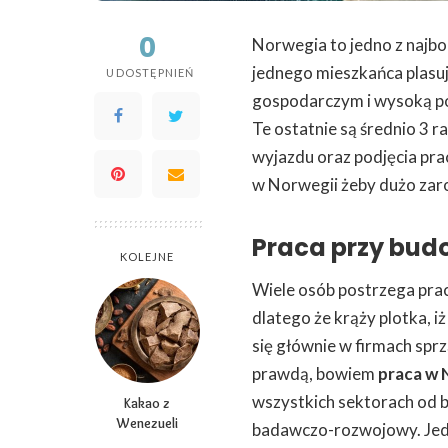
0
Norwegia to jedno z najb
jednego mieszkańca plasuj
UDOSTĘPNIEŃ
gospodarczym i wysoką pozy
Te ostatnie są średnio 3 
wyjazdu oraz podjęcia pra
w Norwegii żeby dużo zaro
Praca przy bud
KOLEJNE
Wiele osób postrzega prac
dlatego że krąży plotka, i
się głównie w firmach sprz
prawdą, bowiem
praca w 
wszystkich sektorach od 
Kakao z
Wenezueli
badawczo-rozwojowy. Jedn