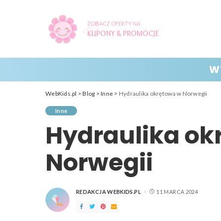
ZOBACZ OFERTY NA
KUPONY & PROMOCJE
W
WebKids.pl
>
Blog
>
Inne
>
Hydraulika okrętowa w Norwegii
Inne
Hydraulika ok
Norwegii
REDAKCJA WEBKIDS.PL
11 MARCA 2024
POSTED
BY