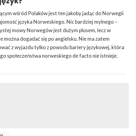
język?
ym wśród Polaków jest ten jakoby jadąc do Norwegii
jomość języka Norweskiego. Nic bardziej mylnego –
zystej mowy Norwegów jest dużym plusem, lecz w
e można dogadać się po angielsku. Nie ma zatem
wać z wyjazdu tylko z powodu bariery językowej, która
ego społeczeństwa norweskiego de facto nie istnieje.
ii