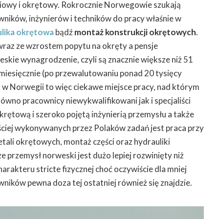
iowy i okrętowy. Rokrocznie Norwegowie szukają
ników, inżynierów i techników do pracy właśnie w
lika okrętowa
bądź
montaż konstrukcji okrętowych
.
 wraz ze wzrostem popytu na okręty a pensje
eskie wynagrodzenie, czyli są znacznie większe niż 51
miesięcznie (po przewalutowaniu ponad 20 tysięcy
 w Norwegii to więc ciekawe miejsce pracy, nad którym
ówno pracownicy niewykwalifikowani jak i specjaliści
okrętową i szeroko pojętą inżynierią przemysłu a także
zęściej wykonywanych przez Polaków zadań jest praca przy
etali okrętowych, montaż części oraz hydrauliki
 przemysł norweski jest dużo lepiej rozwinięty niż
harakteru stricte fizycznej choć oczywiście dla mniej
ików pewna doza tej ostatniej również się znajdzie.