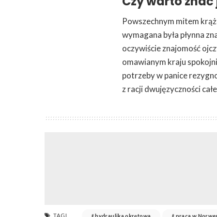
Czy warto znać 
Powszechnym mitem krążąc
wymagana była płynna zna
oczywiście znajomość ojc
omawianym kraju spokojni
potrzeby w panice rezygno
z racji dwujęzyczności cał
TAGI
hydraulika okrętowa
praca w Norweg