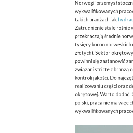
Norwegii przemysł stoczn
wykwalifikowanych pracow
takich branżach jak
hydrau
Zatrudnienie stale rośnie
przekraczają średnie norw
tysięcy koron norweskich 
złotych). Sektor okrętowy
powinni się zastanowić zar
związani stricte z branżą 
kontroli jakości. Do najc
realizowaniu części oraz d
okrętowej. Warto dodać, że
polski, praca nie ma więc c
wykwalifikowanych pracown