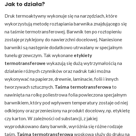
Jak to działa?
Druk termoaktywny wykonuje się na narzędziach, które
wykorzystują metodę roztapiania barwnika znajdującego się
na taśmie termotransferowej. Barwnik ten po roztopieniu
zostaje przyklejony do nawierzchni docelowej. Naniesione
barwniki są następnie dodatkowo utrwalany w specjalnym
tunelu grzewczym. Tak wykonane
etykiety
termotransferowe
wykazują się dużą wytrzymałością na
działanie różnych czynników oraz nadruk taki można
wykonywać na papierze, drewnie, laminacie, folii i innych
tworzywach sztucznych.
Taśma termotransferowa
to
nawinięta na rolkę poliestrowa folia powleczona specjalnym
barwnikiem, który pod wpływem temperatury zostaje od niej
odklejony oraz przeniesiony na produkt docelowy, np. etykietę
czy karton. W zależności od substancji, z jakiej
wyprodukowano dany barwnik, wyróżnia się różne rodzaje
taśm.
Taśma termotransferowa
woskowa służy do druku na