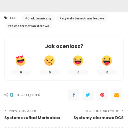
TAGI
druk termiczny
etykiety termotransferowe
taśma termotransferowa
Jak oceniasz?
0
0
0
0
0
UDOSTĘPNIEŃ
PREVIOUS ARTICLE
KOLEJNY ARTYKUŁ
System szuflad Merivobox
Systemy alarmowe DCS