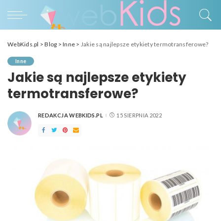
WebKids.pl
>
Blog
>
Inne
>
Jakie są najlepsze etykiety termotransferowe?
Inne
Jakie są najlepsze etykiety
termotransferowe?
REDAKCJA WEBKIDS.PL
15 SIERPNIA 2022
POSTED
BY