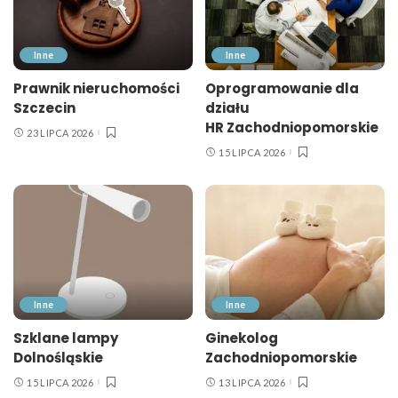
Inne
Inne
Prawnik nieruchomości
Oprogramowanie dla
Szczecin
działu
HR Zachodniopomorskie
23 LIPCA 2026
15 LIPCA 2026
Inne
Inne
Szklane lampy
Ginekolog
Dolnośląskie
Zachodniopomorskie
15 LIPCA 2026
13 LIPCA 2026