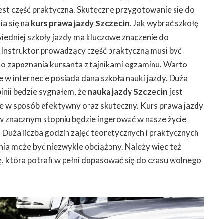
st część praktyczna. Skuteczne przygotowanie się do
a się na
kurs prawa jazdy Szczecin
. Jak wybrać szkołę
iedniej szkoły jazdy ma kluczowe znaczenie do
 Instruktor prowadzący część praktyczną musi być
o zapoznania kursanta z tajnikami egzaminu. Warto
ie w internecie posiada dana szkoła nauki jazdy. Duża
nii będzie sygnałem, że
nauka jazdy Szczecin
jest
e w sposób efektywny oraz skuteczny. Kurs prawa jazdy
 w znacznym stopniu będzie ingerować w nasze życie
uża liczba godzin zajęć teoretycznych i praktycznych
dnia może być niezwykle obciążony. Należy więc też
ę, która potrafi w pełni dopasować się do czasu wolnego