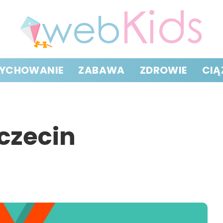
YCHOWANIE
ZABAWA
ZDROWIE
CIĄ
czecin