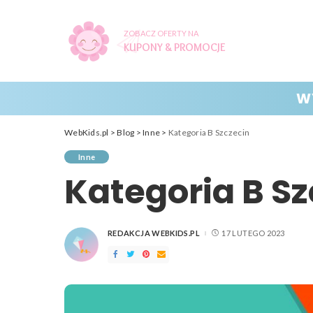
ZOBACZ OFERTY NA
KUPONY & PROMOCJE
W
WebKids.pl
>
Blog
>
Inne
>
Kategoria B Szczecin
Inne
Kategoria B Sz
REDAKCJA WEBKIDS.PL
17 LUTEGO 2023
POSTED
BY