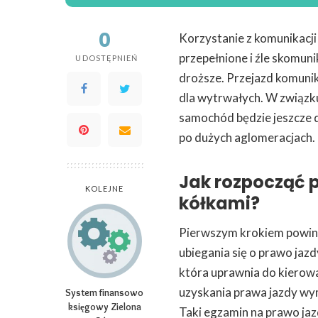
0
Korzystanie z komunikacji 
przepełnione i źle skomun
UDOSTĘPNIEŃ
droższe. Przejazd komunik
dla wytrwałych. W związk
samochód będzie jeszcze 
po dużych aglomeracjach.
Jak rozpocząć 
KOLEJNE
kółkami?
Pierwszym krokiem powin
ubiegania się o prawo jazd
która uprawnia do kierowa
uzyskania prawa jazdy wy
System finansowo
księgowy Zielona
Taki egzamin na prawo jazd