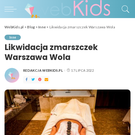
WebKids.pl
>
Blog
>
Inne
>
Likwidacja zmarszczek Warszawa Wola
Inne
Likwidacja zmarszczek
Warszawa Wola
REDAKCJA WEBKIDS.PL
17 LIPCA 2022
POSTED
BY