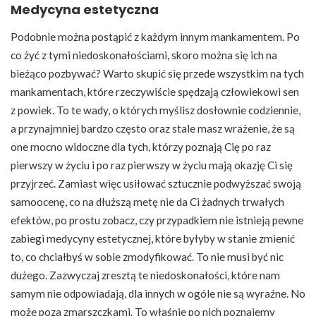
Medycyna estetyczna
Podobnie można postąpić z każdym innym mankamentem. Po
co żyć z tymi niedoskonałościami, skoro można się ich na
bieżąco pozbywać? Warto skupić się przede wszystkim na tych
mankamentach, które rzeczywiście spędzają człowiekowi sen
z powiek. To te wady, o których myślisz dosłownie codziennie,
a przynajmniej bardzo często oraz stale masz wrażenie, że są
one mocno widoczne dla tych, którzy poznają Cię po raz
pierwszy w życiu i po raz pierwszy w życiu mają okazję Ci się
przyjrzeć. Zamiast więc usiłować sztucznie podwyższać swoją
samoocenę, co na dłuższą metę nie da Ci żadnych trwałych
efektów, po prostu zobacz, czy przypadkiem nie istnieją pewne
zabiegi medycyny estetycznej, które byłyby w stanie zmienić
to, co chciałbyś w sobie zmodyfikować. To nie musi być nic
dużego. Zazwyczaj zresztą te niedoskonałości, które nam
samym nie odpowiadają, dla innych w ogóle nie są wyraźne. No
może poza zmarszczkami. To właśnie po nich poznajemy