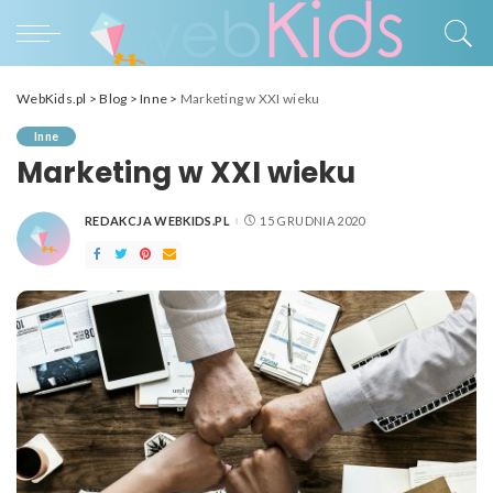
WebKids.pl
>
Blog
>
Inne
>
Marketing w XXI wieku
Inne
Marketing w XXI wieku
REDAKCJA WEBKIDS.PL
15 GRUDNIA 2020
POSTED
BY