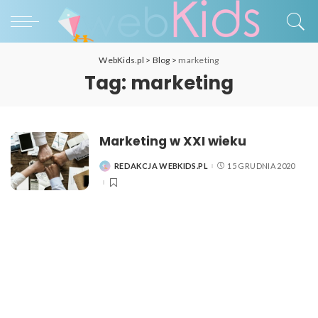
WebKids.pl
>
Blog
>
marketing
Tag:
marketing
Marketing w XXI wieku
REDAKCJA WEBKIDS.PL
15 GRUDNIA 2020
POSTED
BY