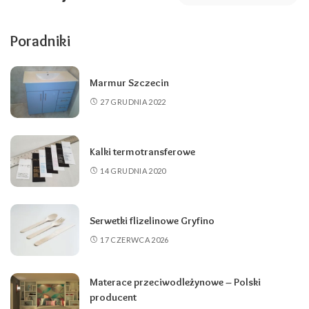
Poradniki
Marmur Szczecin
27 GRUDNIA 2022
Kalki termotransferowe
14 GRUDNIA 2020
Serwetki flizelinowe Gryfino
17 CZERWCA 2026
Materace przeciwodleżynowe – Polski
producent