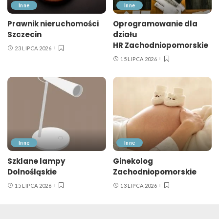
Inne
Inne
Prawnik nieruchomości
Oprogramowanie dla
Szczecin
działu
HR Zachodniopomorskie
23 LIPCA 2026
15 LIPCA 2026
Inne
Inne
Szklane lampy
Ginekolog
Dolnośląskie
Zachodniopomorskie
15 LIPCA 2026
13 LIPCA 2026