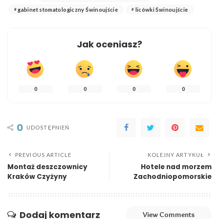
gabinet stomatologiczny Świnoujście
licówki Świnoujście
Jak oceniasz?
0
0
0
0
0
UDOSTĘPNIEŃ
PREVIOUS ARTICLE
KOLEJNY ARTYKUŁ
Montaż deszczownicy
Hotele nad morzem
Kraków Czyżyny
Zachodniopomorskie
Dodaj komentarz
View Comments