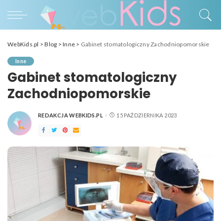
WebKids.pl
>
Blog
>
Inne
>
Gabinet stomatologiczny Zachodniopomorskie
Inne
Gabinet stomatologiczny
Zachodniopomorskie
REDAKCJA WEBKIDS.PL
15 PAŹDZIERNIKA 2023
POSTED
BY