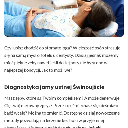
Czy lubisz chodzić do stomatologa? Większość osób stresuje
się na samą myśl o fotelu u dentysty. Dzisiaj jednak możemy
mieć piękne zęby nawet jeśli do tej pory nie były one w
najlepszej kondycji. Jak to możliwe?
Diagnostyka jamy ustnej Świnoujście
Masz zęby, które są Twoim kompleksem? A może denerwuje
Cię twój nierówny zgryz? Przez to uśmiechasz się nieśmiało
bądź wcale? Można to zmienić. Dostępne dzisiaj nowoczesne
metody pozwalają na leczenie bez bólu w przyjemnej
atmosferze. Mnóstwo osób decyduje się na
licówki