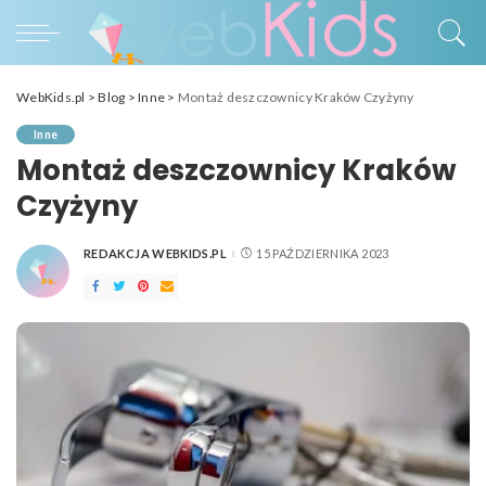
WebKids.pl
>
Blog
>
Inne
>
Montaż deszczownicy Kraków Czyżyny
Inne
Montaż deszczownicy Kraków
Czyżyny
REDAKCJA WEBKIDS.PL
15 PAŹDZIERNIKA 2023
POSTED
BY