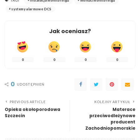
TAGI
instalacja monitoringu
montaż monitoringu
systemy alarmowe DCS
Jak oceniasz?
0
0
0
0
0
UDOSTĘPNIEŃ
PREVIOUS ARTICLE
KOLEJNY ARTYKUŁ
Opieka okołoporodowa
Materace
Szczecin
przeciwodleżynowe
producent
Zachodniopomorskie