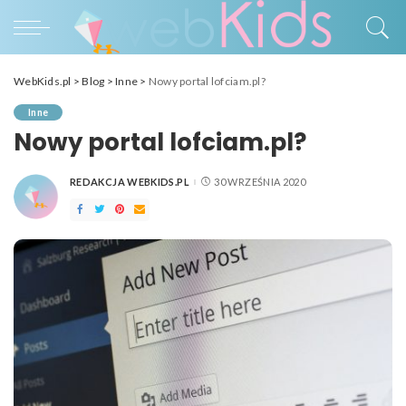
WebKids.pl
>
Blog
>
Inne
>
Nowy portal lofciam.pl?
Inne
Nowy portal lofciam.pl?
REDAKCJA WEBKIDS.PL
30 WRZEŚNIA 2020
POSTED
BY