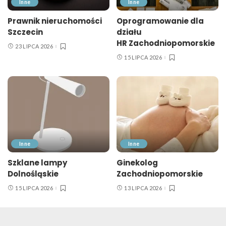
Inne
Inne
Prawnik nieruchomości
Oprogramowanie dla
Szczecin
działu
HR Zachodniopomorskie
23 LIPCA 2026
15 LIPCA 2026
Inne
Inne
Szklane lampy
Ginekolog
Dolnośląskie
Zachodniopomorskie
15 LIPCA 2026
13 LIPCA 2026