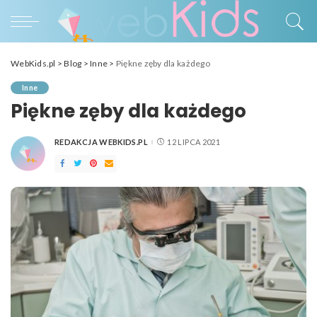
WebKids.pl
>
Blog
>
Inne
>
Piękne zęby dla każdego
Inne
Piękne zęby dla każdego
REDAKCJA WEBKIDS.PL
12 LIPCA 2021
POSTED
BY