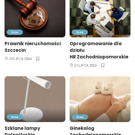
Inne
Inne
Prawnik nieruchomości
Oprogramowanie dla
Szczecin
działu
HR Zachodniopomorskie
23 LIPCA 2026
15 LIPCA 2026
Inne
Inne
Szklane lampy
Ginekolog
Dolnośląskie
Zachodniopomorskie