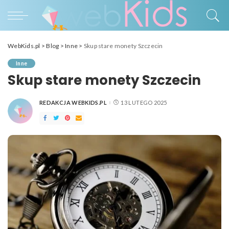
WebKids.pl
>
Blog
>
Inne
>
Skup stare monety Szczecin
Inne
Skup stare monety Szczecin
REDAKCJA WEBKIDS.PL
13 LUTEGO 2025
POSTED
BY