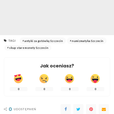
TAGI
antyki za gotówkę Szczecin
numizmatyka Szczecin
skup stare monety Szczecin
Jak oceniasz?
0
0
0
0
0
UDOSTĘPNIEŃ