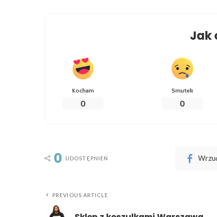
Jak 
Kocham
Smutek
0
0
0
Wrzuć
UDOSTĘPNIEŃ
PREVIOUS ARTICLE
Sklep z koszulkami Warszawa