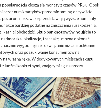
 popularnością cieszą się monety z czasów PRL-u. Obok
ymi przez numizmatyków przedmiotami są oczywiście
 pozorom nie zawsze przedstawiają wyższe nominały
ednakże bardziej podatne na zniszczenia i uszkodzenia,
elikatniej obchodzić.
Skup banknotów Świnoujście
to
a nadmorską lokalizację, transakcji można dokonać
o znacznie wygodniejsze rozwiązanie niż czasochłonne
netowych oraz poszukiwanie konsumentów na
ty na własną rękę. W dedykowanych miejscach skupu
z ludźmi konkretnymi, znającymi się na rzeczy.