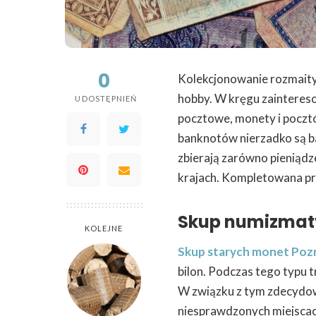
0
Kolekcjonowanie rozmaity
hobby. W kręgu zainteres
UDOSTĘPNIEŃ
pocztowe, monety i poczt
banknotów nierzadko są b
zbierają zarówno pieniądze
krajach. Kompletowana prz
Skup numizmat
KOLEJNE
Skup starych monet Poz
bilon. Podczas tego typu 
W związku z tym zdecydo
niesprawdzonych miejscac