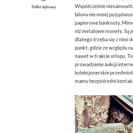
Współcześnie niesamowitą
Pellet dębowy
bilonu nie mniej pożądan
papierowe banknoty. Mimo
niż metalowe monety. Są j
dlatego trzeba się z nimi d
punkt, gdzie ze względu n
nawet w trakcie urlopu. T
prowadzenie aukcji inter
kolekcjonerskie przedmio
mamy bezpośredni kontakt 