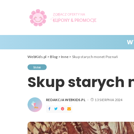
ZOBACZ OFERTY NA
KUPONY & PROMOCJE
W
WebKids.pl
>
Blog
>
Inne
>
Skup starych monet Poznań
Inne
Skup starych
REDAKCJA WEBKIDS.PL
13 SIERPNIA 2024
POSTED
BY