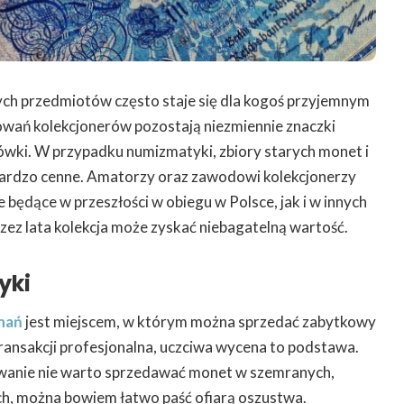
ch przedmiotów często staje się dla kogoś przyjemnym
owań kolekcjonerów pozostają niezmiennie znaczki
ówki. W przypadku numizmatyki, zbiory starych monet i
ardzo cenne. Amatorzy oraz zawodowi kolekcjonerzy
 będące w przeszłości w obiegu w Polsce, jak i w innych
ez lata kolekcja może zyskać niebagatelną wartość.
yki
nań
jest miejscem, w którym można sprzedać zabytkowy
transakcji profesjonalna, uczciwa wycena to podstawa.
wanie nie warto sprzedawać monet w szemranych,
h, można bowiem łatwo paść ofiarą oszustwa.