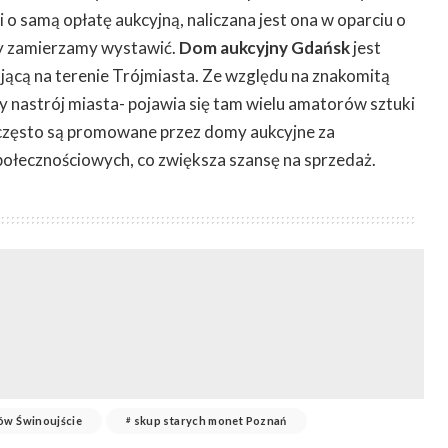
 o samą opłatę aukcyjną, naliczana jest ona w oparciu o
y zamierzamy wystawić.
Dom aukcyjny Gdańsk
jest
jącą na terenie Trójmiasta. Ze względu na znakomitą
ny nastrój miasta- pojawia się tam wielu amatorów sztuki
 często są promowane przez domy aukcyjne za
łecznościowych, co zwiększa szansę na sprzedaż.
ów Świnoujście
skup starych monet Poznań