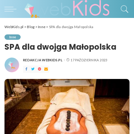
WebKids.pl
>
Blog
>
Inne
>
SPA dla dwojga Małopolska
Inne
SPA dla dwojga Małopolska
REDAKCJA WEBKIDS.PL
17 PAŹDZIERNIKA 2023
POSTED
BY