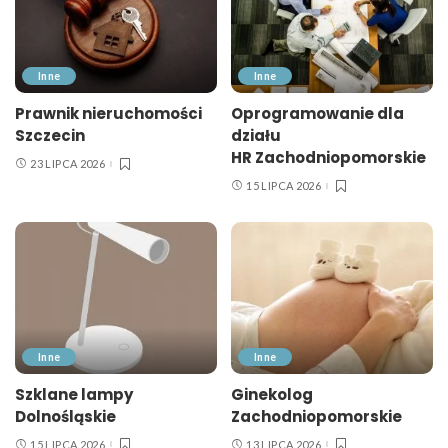
Inne
Inne
Prawnik nieruchomości
Oprogramowanie dla
Szczecin
działu
HR Zachodniopomorskie
23 LIPCA 2026
15 LIPCA 2026
Inne
Inne
Szklane lampy
Ginekolog
Dolnośląskie
Zachodniopomorskie
15 LIPCA 2026
13 LIPCA 2026