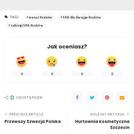
TAGI
masaż Kraków
SPA dla dwojga Kraków
zabiegi SPA Kraków
Jak oceniasz?
0
0
0
0
0
UDOSTĘPNIEŃ
PREVIOUS ARTICLE
KOLEJNY ARTYKUŁ
Przewozy Szwecja Polska
Hurtownia kosmetyczna
Szczecin