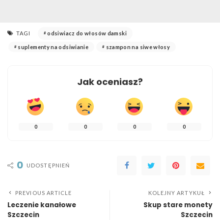
TAGI
odsiwiacz do włosów damski
suplementy na odsiwianie
szampon na siwe włosy
Jak oceniasz?
0
0
0
0
0
UDOSTĘPNIEŃ
PREVIOUS ARTICLE
KOLEJNY ARTYKUŁ
Leczenie kanałowe
Skup stare monety
Szczecin
Szczecin