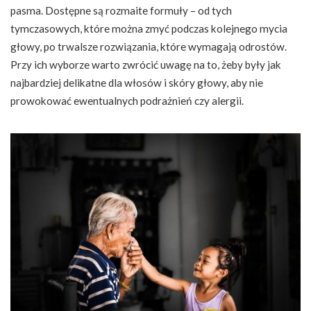
pasma. Dostępne są rozmaite formuły – od tych
tymczasowych, które można zmyć podczas kolejnego mycia
głowy, po trwalsze rozwiązania, które wymagają odrostów.
Przy ich wyborze warto zwrócić uwagę na to, żeby były jak
najbardziej delikatne dla włosów i skóry głowy, aby nie
prowokować ewentualnych podrażnień czy alergii.