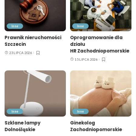
Inne
Inne
Prawnik nieruchomości
Oprogramowanie dla
Szczecin
działu
HR Zachodniopomorskie
23 LIPCA 2026
15 LIPCA 2026
Inne
Inne
Szklane lampy
Ginekolog
Dolnośląskie
Zachodniopomorskie