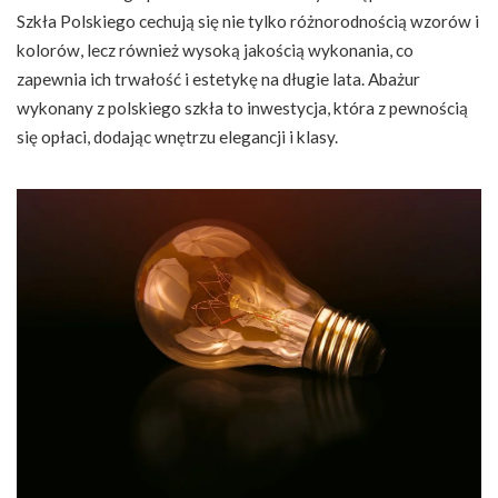
Szkła Polskiego cechują się nie tylko różnorodnością wzorów i
kolorów, lecz również wysoką jakością wykonania, co
zapewnia ich trwałość i estetykę na długie lata. Abażur
wykonany z polskiego szkła to inwestycja, która z pewnością
się opłaci, dodając wnętrzu elegancji i klasy.