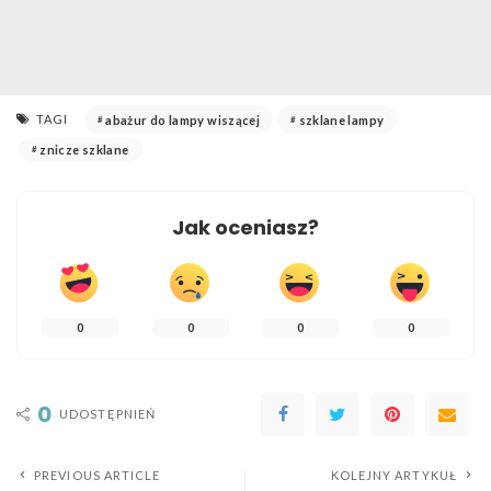
TAGI
abażur do lampy wiszącej
szklane lampy
znicze szklane
Jak oceniasz?
0
0
0
0
0
UDOSTĘPNIEŃ
PREVIOUS ARTICLE
KOLEJNY ARTYKUŁ