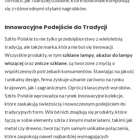
formach, jak i bardziej ozdobne, które doskonale komponują
się z różnorodnymi stylami nagrobków.
Innowacyjne Podejście do Tradycji
Szkło Polskie to nie tylko przedsiębiorstwo z wieloletnią
tradycją, ale także marka, która nie boi się innowacji.
Wszystkie produkty, w tym
szklane lampy
,
abażur do lampy
wiszącej
oraz
znicze szklane
, są tworzone z myślą o
współczesnych potrzebach konsumentów. Stawiając na jakość
i unikalny design, firma zyskuje uznanie zarówno na rynku
krajowym, jak i zagranicznym. Oprócz klasycznych wyrobów,
Szkło Polskie wprowadza na rynek innowacyjne kolekcje,
które zaskakują świeżością i nowoczesnym podejściem do
tradycyjnych form. Wśród nich znajdują się produkty, które
łączą w sobie elementy szkła z innymi materiałami, takimi jak
metal czy drewno, tworząc tym samym unikalne połączenia,
które zaspokoją nawet najbardziej wymagających