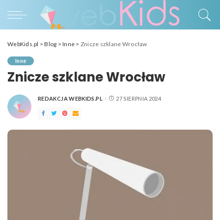
WebKids.pl
>
Blog
>
Inne
>
Znicze szklane Wrocław
Inne
Znicze szklane Wrocław
REDAKCJA WEBKIDS.PL
27 SIERPNIA 2024
POSTED
BY