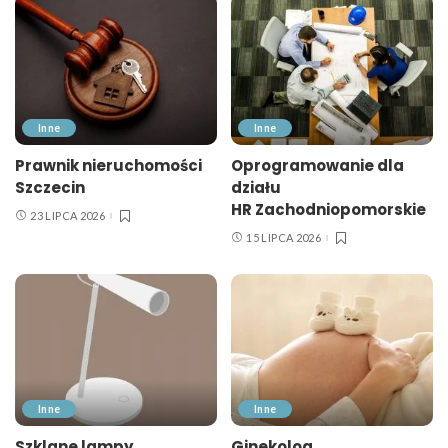
Inne
Inne
Prawnik nieruchomości
Oprogramowanie dla
Szczecin
działu
HR Zachodniopomorskie
23 LIPCA 2026
15 LIPCA 2026
Inne
Inne
Szklane lampy
Ginekolog