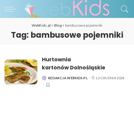
WebKids.pl
>
Blog
>
bambusowe pojemniki
Tag:
bambusowe pojemniki
Hurtownia
kartonów Dolnośląskie
REDAKCJA WEBKIDS.PL
12 GRUDNIA 2024
POSTED
BY