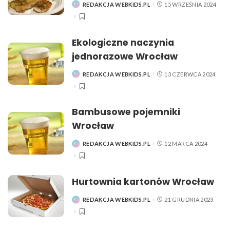
REDAKCJA WEBKIDS.PL
15 WRZEŚNIA 2024
POSTED
BY
Ekologiczne naczynia
jednorazowe Wrocław
REDAKCJA WEBKIDS.PL
13 CZERWCA 2024
POSTED
BY
Bambusowe pojemniki
Wrocław
REDAKCJA WEBKIDS.PL
12 MARCA 2024
POSTED
BY
Hurtownia kartonów Wrocław
REDAKCJA WEBKIDS.PL
21 GRUDNIA 2023
POSTED
BY