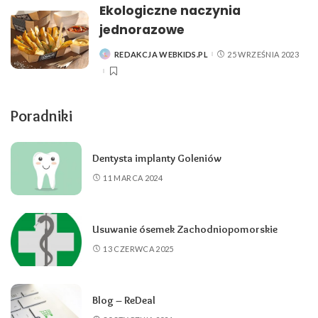
Ekologiczne naczynia
jednorazowe
REDAKCJA WEBKIDS.PL
25 WRZEŚNIA 2023
POSTED
BY
Poradniki
Dentysta implanty Goleniów
11 MARCA 2024
Usuwanie ósemek Zachodniopomorskie
13 CZERWCA 2025
Blog – ReDeal