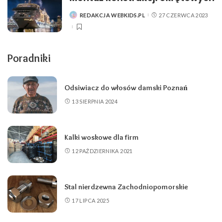
REDAKCJA WEBKIDS.PL
27 CZERWCA 2023
POSTED
BY
Poradniki
Odsiwiacz do włosów damski Poznań
13 SIERPNIA 2024
Kalki woskowe dla firm
12 PAŹDZIERNIKA 2021
Stal nierdzewna Zachodniopomorskie
17 LIPCA 2025