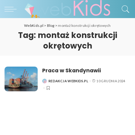
WebKids.pl
>
Blog
>
montaż konstrukcji okrętowych
Tag:
montaż konstrukcji
okrętowych
Praca w Skandynawii
REDAKCJA WEBKIDS.PL
10 GRUDNIA 2024
POSTED
BY