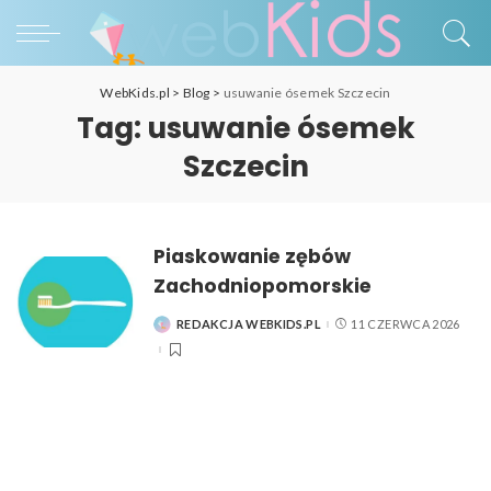
WebKids.pl
>
Blog
>
usuwanie ósemek Szczecin
Tag:
usuwanie ósemek
Szczecin
Piaskowanie zębów
Zachodniopomorskie
REDAKCJA WEBKIDS.PL
11 CZERWCA 2026
POSTED
BY