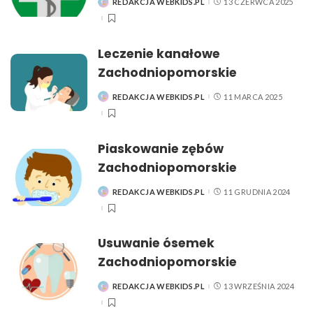
REDAKCJA WEBKIDS.PL
13 CZERWCA 2025
POSTED
BY
Leczenie kanałowe
Zachodniopomorskie
REDAKCJA WEBKIDS.PL
11 MARCA 2025
POSTED
BY
Piaskowanie zębów
Zachodniopomorskie
REDAKCJA WEBKIDS.PL
11 GRUDNIA 2024
POSTED
BY
Usuwanie ósemek
Zachodniopomorskie
REDAKCJA WEBKIDS.PL
13 WRZEŚNIA 2024
POSTED
BY