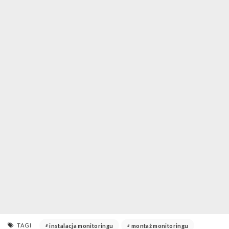
TAGI
instalacja monitoringu
montaż monitoringu