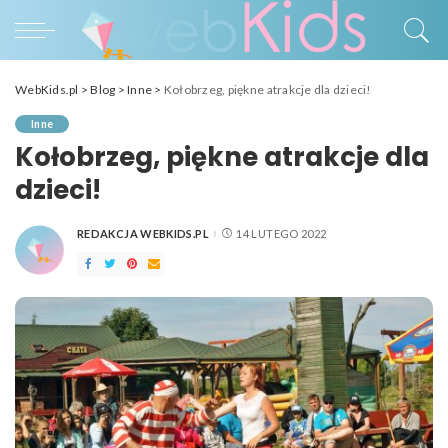
WebKids.pl
>
Blog
>
Inne
>
Kołobrzeg, piękne atrakcje dla dzieci!
Inne
Kołobrzeg, piękne atrakcje dla
dzieci!
REDAKCJA WEBKIDS.PL
14 LUTEGO 2022
POSTED
BY