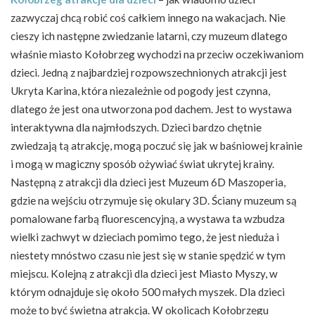
zazwyczaj chcą robić coś całkiem innego na wakacjach. Nie
cieszy ich następne zwiedzanie latarni, czy muzeum dlatego
właśnie miasto Kołobrzeg wychodzi na przeciw oczekiwaniom
dzieci. Jedną z najbardziej rozpowszechnionych atrakcji jest
Ukryta Karina, która niezależnie od pogody jest czynna,
dlatego że jest ona utworzona pod dachem. Jest to wystawa
interaktywna dla najmłodszych. Dzieci bardzo chętnie
zwiedzają tą atrakcję, mogą poczuć się jak w baśniowej krainie
i mogą w magiczny sposób ożywiać świat ukrytej krainy.
Następną z atrakcji dla dzieci jest Muzeum 6D Maszoperia,
gdzie na wejściu otrzymuje się okulary 3D. Ściany muzeum są
pomalowane farbą fluorescencyjną, a wystawa ta wzbudza
wielki zachwyt w dzieciach pomimo tego, że jest nieduża i
niestety mnóstwo czasu nie jest się w stanie spędzić w tym
miejscu. Kolejną z atrakcji dla dzieci jest Miasto Myszy, w
którym odnajduje się około 500 małych myszek. Dla dzieci
może to być świetna atrakcja. W okolicach Kołobrzegu