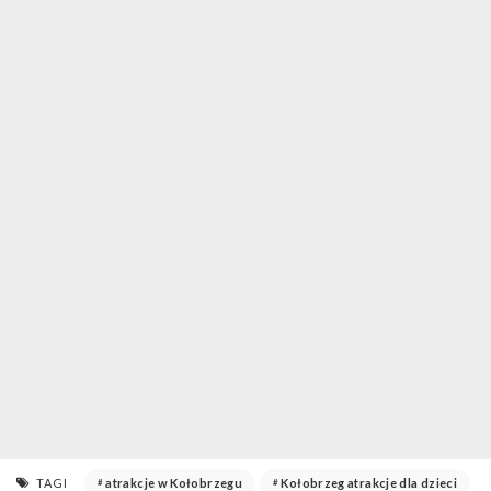
TAGI
atrakcje w Kołobrzegu
Kołobrzeg atrakcje dla dzieci