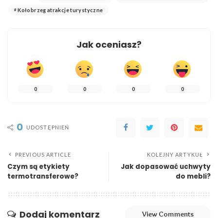
Kołobrzeg atrakcje turystyczne
Jak oceniasz?
0
0
0
0
0
UDOSTĘPNIEŃ
PREVIOUS ARTICLE
KOLEJNY ARTYKUŁ
Czym są etykiety
Jak dopasować uchwyty
termotransferowe?
do mebli?
Dodaj komentarz
View Comments